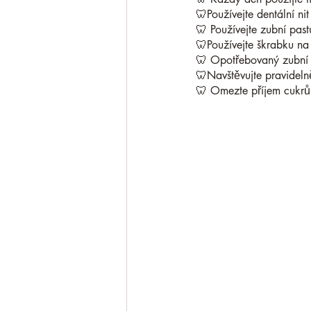
🦷Používejte dentální ni
🦷 Používejte zubní past
🦷Používejte škrabku na
🦷 Opotřebovaný zubní
🦷Navštěvujte pravideln
🦷 Omezte příjem cukrů