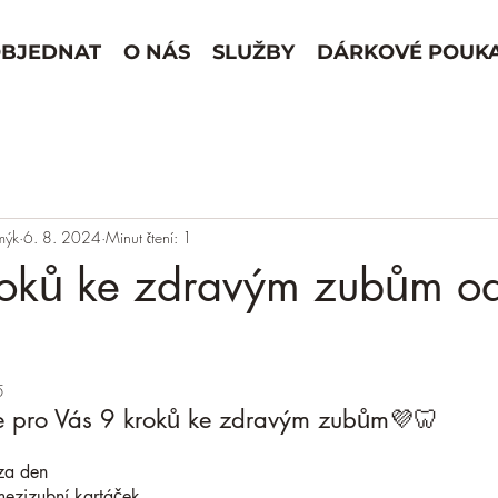
BJEDNAT
O NÁS
SLUŽBY
DÁRKOVÉ POUK
mýk
6. 8. 2024
Minut čtení: 1
roků ke zdravým zubům o
5
me pro Vás 9 kroků ke zdravým zubům💜🦷
 za den
mezizubní kartáček