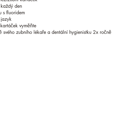
t každý den
u s fluoridem
 jazyk
 kartáček vyměňte
ě svého zubního lékaře a dentální hygienistku 2x ročně