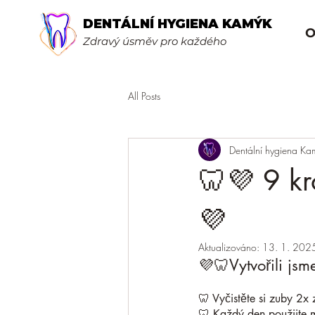
DENTÁLNÍ HYGIENA KAMÝK
O
Zdravý úsměv pro každého
All Posts
Dentální hygiena Ka
🦷💜 9 k
💜
Aktualizováno:
13. 1. 202
💜🦷Vytvořili js
🦷 Vyčistěte si zuby 2x
🦷 Každý den použijte 