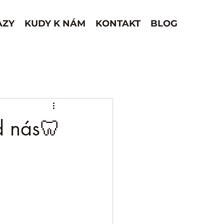
AZY
KUDY K NÁM
KONTAKT
BLOG
d nás🦷