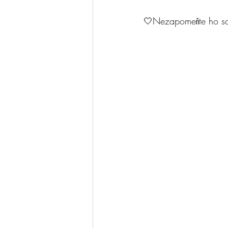
🤍Nezapomeňte ho sdíl