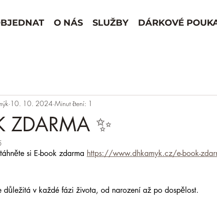
BJEDNAT
O NÁS
SLUŽBY
DÁRKOVÉ POUK
mýk
10. 10. 2024
Minut čtení: 1
K ZDARMA ✨
5
táhněte si E-book zdarma 
https://www.dhkamyk.cz/e-book-zda
e důležitá v každé fázi života, od narození až po dospělost.