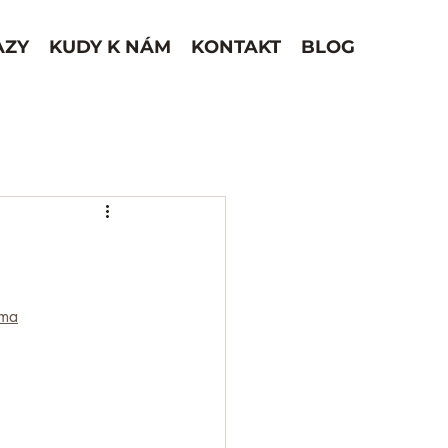
AZY
KUDY K NÁM
KONTAKT
BLOG
rma