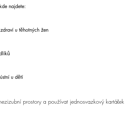
de najdete:
 zdraví u těhotných žen 
dlíků 
ústní u dětí
t mezizubní prostory a používat jednosvazkový kartáček 