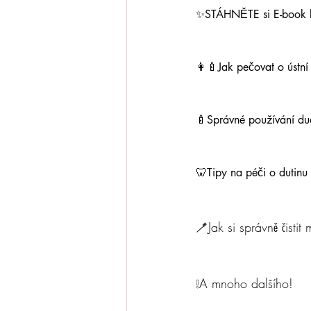
✨STÁHNĚTE si E-book k
👩‍🍼Jak pečovat o ústní
🍼Správné používání du
🦷Tipy na péči o dutinu 
🪥Jak si správně čisti
❕A mnoho dalšího!