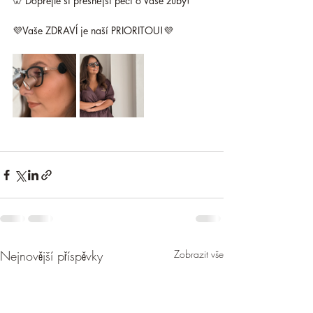
🦷 Dopřejte si přesnější péči o Vaše zuby!
💜Vaše ZDRAVÍ je naší PRIORITOU!💜
Nejnovější příspěvky
Zobrazit vše