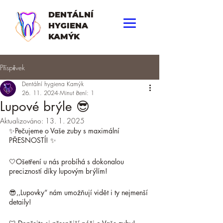
DENTÁLNÍ
HYGIENA
KAMÝK
Příspěvek
Dentální hygiena Kamýk
26. 11. 2024
Minut čtení: 1
Lupové brýle 😎
Aktualizováno:
13. 1. 2025
✨Pečujeme o Vaše zuby s maximální 
PŘESNOSTÍ! ✨
🤍Ošetření u nás probíhá s dokonalou 
precizností díky lupovým brýlím!
😎,,Lupovky“ nám umožňují vidět i ty nejmenší 
detaily! 