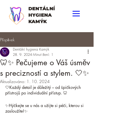
DENTÁLNÍ
HYGIENA
KAMÝK
Příspěvek
Dentální hygiena Kamýk
28. 9. 2024
Minut čtení: 1
🦷✨ Pečujeme o Váš úsměv
s precizností a stylem. 🤍✨
Aktualizováno:
1. 10. 2024
🤍Každý detail je důležitý – od špičkových 
přístrojů po individuální přístup. 🦷
✨Hýčkejte se u nás a užijte si péči, kterou si 
zasloužíte!✨