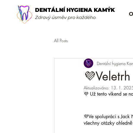
DENTÁLNÍ HYGIENA KAMÝK
O
Zdravý úsměv pro každého
All Posts
Dentální hygiena Ka
💜Veletrh
Aktualizováno:
13. 1. 202
💜 Už tento víkend se n
💜Ve spolupráci s Jack 
všechny otázky ohledně 