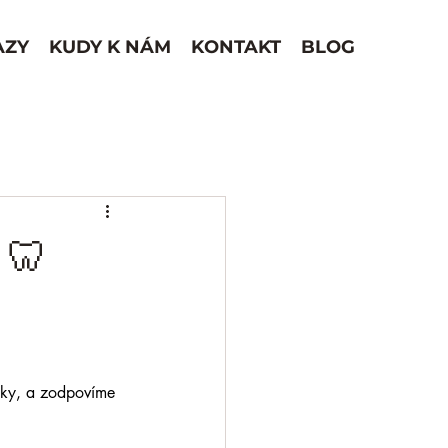
AZY
KUDY K NÁM
KONTAKT
BLOG
 🦷
ubky, a zodpovíme 