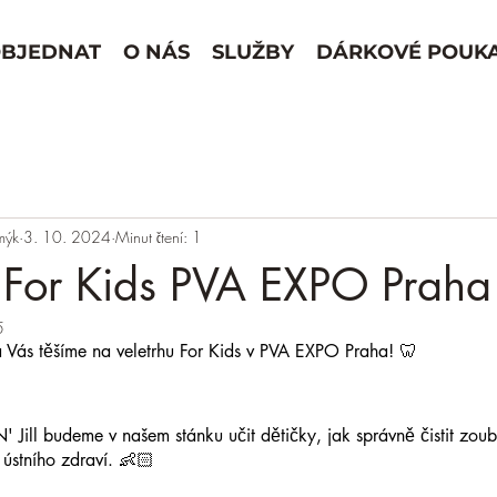
BJEDNAT
O NÁS
SLUŽBY
DÁRKOVÉ POUK
mýk
3. 10. 2024
Minut čtení: 1
 For Kids PVA EXPO Praha
5
a Vás těšíme na veletrhu For Kids v PVA EXPO Praha! 🦷
N' Jill budeme v našem stánku učit dětičky, jak správně čistit zo
ústního zdraví. 👶🏻