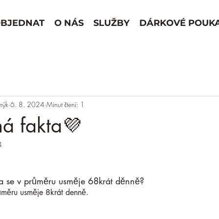
BJEDNAT
O NÁS
SLUŽBY
DÁRKOVÉ POUK
mýk
6. 8. 2024
Minut čtení: 1
á fakta💜
4
na se v průměru usměje 68krát děnně?
ůměru usměje 8krát denně.