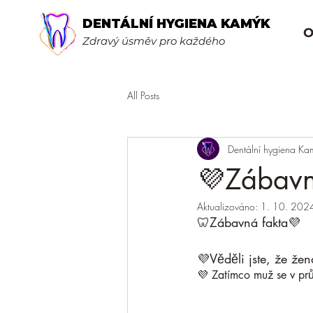
DENTÁLNÍ HYGIENA KAMÝK
O
Zdravý úsměv pro každého
All Posts
Dentální hygiena Ka
💜Zábavn
Aktualizováno:
1. 10. 202
🦷Zábavná fakta💜
💜Věděli jste, že že
💜 Zatímco muž se v pr